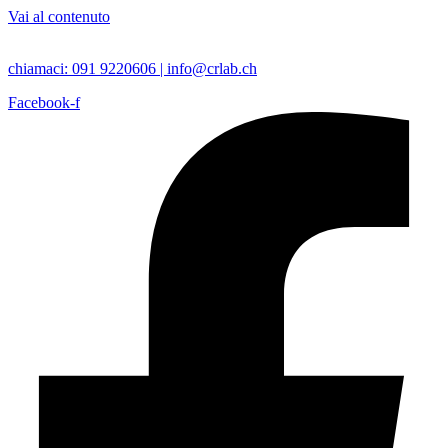
Vai al contenuto
chiamaci: 091 9220606 |
info@crlab.ch
Facebook-f