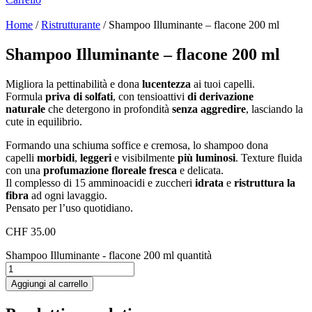
Home
/
Ristrutturante
/ Shampoo Illuminante – flacone 200 ml
Shampoo Illuminante – flacone 200 ml
Migliora la pettinabilità e dona
lucentezza
ai tuoi capelli.
Formula
priva di solfati
, con tensioattivi
di derivazione
naturale
che detergono in profondità
senza aggredire
, lasciando la
cute in equilibrio.
Formando una schiuma soffice e cremosa, lo shampoo dona
capelli
morbidi
,
leggeri
e visibilmente
più luminosi
. Texture fluida
con una
profumazione floreale fresca
e delicata.
Il complesso di 15 amminoacidi e zuccheri
idrata
e
ristruttura la
fibra
ad ogni lavaggio.
Pensato per l’uso quotidiano.
CHF
35.00
Shampoo Illuminante - flacone 200 ml quantità
Aggiungi al carrello